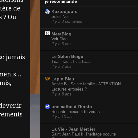
je recommande
stère de
Koztoujours
s ? Ou
Soleil Noir
Il y a 3 semaines
MetaBlog
Voir Dieu
Il y a 3 ans
se jamais
Le Salon Beige
Tic... Tac...Tic...Tac...
Il y a 7 ans
rements…
Lapin Bleu
amis,
Année B - Sainte famille - ATTENTION
Lectures erronées ?
Il y a 8 ans
 devenir
une catho à l'hosto
Regarde mieux et tu verras
crements
Il y a 10 ans
La Vie - Jean Mercier
Saint Jean Paul II, l'héritage occulté