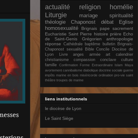
actualité
religion
homélie
Liturgie
mariage
spiritualité
théologie
Chaponost
débat
Eglise
homosexualité
Brignais
pape
sacrement
Eucharistie
Saint Pierre
histoire
prière
Echo
de Saint-Genis
Grégorien
anthropologie
réponse
Cathédrale
baptême
bulletin Brignais-
Chaponost
sexualité
Bible
Concile
Diocèse de
Lyon
Livre
anges
armée
art
calendrier
christianisme
compassion
conclave
culture
famille
Confirmation
Forme Extraordinaire
Islam
Maya
avortement
cannibalisme
diabolique
doctrine sociale
guerre
impôts
marine en bois
miséricorde
ordination
pro-vie
saint
théâtre
troupes de marine
liens institutionnels
le diocèse de Lyon
 messes
Le Saint Siège
sterions