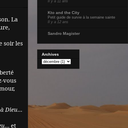
Il y a 11 ans
Kto and the City
Petit guide de survie à la semaine sainte
son. La
Il y a 12 ans
ure,
Sandro Magister
 soir les
Archives
iberté
z-vous
amour,
 à Dieu
…
eu
… et