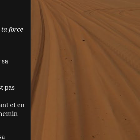
 ta force
 sa
st pas
ant et en
chemin
sa