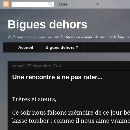
Bigues dehors
Réflexions et commentaires sur des thèmes touchant (de près ou de loin) à 
Accueil
Bigues dehors ?
samedi 27 décembre 2014
Une rencontre à ne pas rater...
Frères et sœurs,
Ce soir nous faisons mémoire de ce jour bén
laissé tomber : comme il nous aime vraim